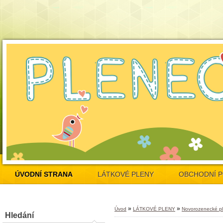
ÚVODNÍ STRANA
LÁTKOVÉ PLENY
OBCHODNÍ 
»
»
Úvod
LÁTKOVÉ PLENY
Novorozenecké p
Hledání