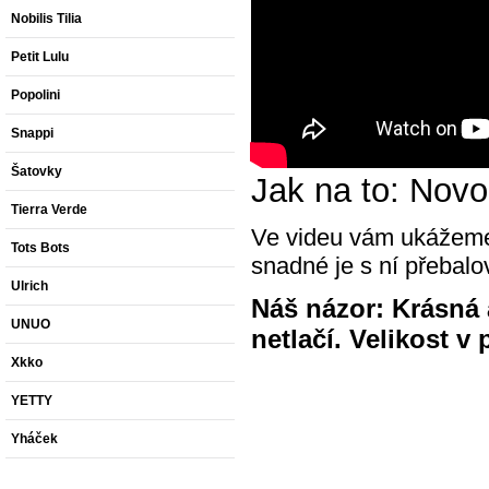
Nobilis Tilia
Petit Lulu
Popolini
Snappi
Šatovky
Jak na to: Nov
Tierra Verde
Ve videu vám ukážeme
Tots Bots
snadné je s ní přebalo
Ulrich
Náš názor: Krásná 
UNUO
netlačí. Velikost 
Xkko
YETTY
Yháček