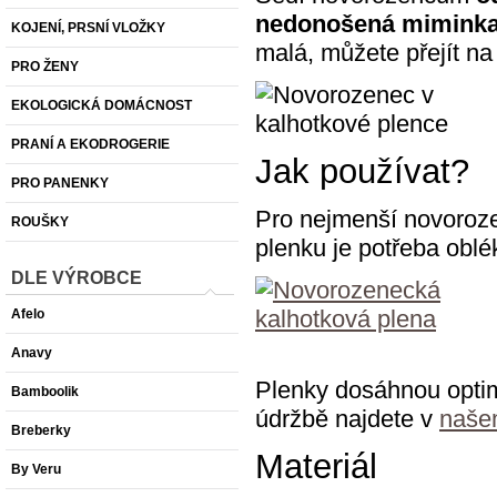
nedonošená mimink
KOJENÍ, PRSNÍ VLOŽKY
malá, můžete přejít na
PRO ŽENY
EKOLOGICKÁ DOMÁCNOST
PRANÍ A EKODROGERIE
Jak používat?
PRO PANENKY
Pro nejmenší novoroze
ROUŠKY
plenku je potřeba obl
DLE VÝROBCE
Afelo
Anavy
Plenky dosáhnou optimá
Bamboolik
údržbě najdete v
naše
Breberky
Materiál
By Veru