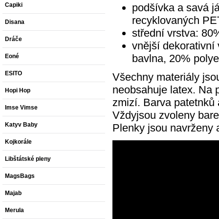
podšívka a savá j
Capiki
recyklovaných PET
Disana
střední vrstva: 8
Dráče
vnější dekorativn
bavlna, 20% polyes
Eoné
ESITO
Všechny materiály jsou
neobsahuje latex. Na 
Hopi Hop
zmizí. Barva patetnků a
Imse Vimse
Vždyjsou zvoleny barev
Katyv Baby
Plenky jsou navrženy 
Kojkorále
Libštátské pleny
MagsBags
Majab
Merula