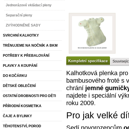
Jednorázové vkládací pleny
Separační pleny
ZVÝHODNĚNÉ SADY
SVRCHNÍ KALHOTKY
TRÉNUJEME NA NOČNÍK A BKM
POTŘEBY K PŘEBALOVÁNÍ
Kompletní specifikace
Souvisejíc
PLAVKY A KOUPÁNÍ
Kalhotková plenka pro
DO KOČÁRKU
bambusového froté s v
DĚTSKÉ OBLEČENÍ
chrání
jemné gumičk
najdete i speciální výk
OSTATNÍ DROBNOSTI PRO DĚTI
roku 2009.
PŘÍRODNÍ KOSMETIKA
Pro jak velké dí
ČAJE A BYLINKY
Sedí novorozencům
o
TĚHOTENSTVÍ, POROD