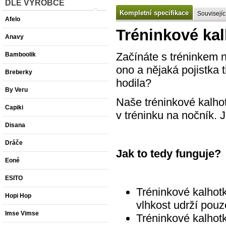
DLE VÝROBCE
Kompletní specifikace
Souvisejíc
Afelo
Tréninkové kal
Anavy
Začínáte s tréninkem na
Bamboolik
ono a nějaká pojistka 
Breberky
hodila?
By Veru
Naše tréninkové kalhot
Capiki
v tréninku na nočník. J
Disana
Dráče
Jak to tedy funguje?
Eoné
ESITO
Tréninkové kalhot
Hopi Hop
vlhkost udrží pou
Imse Vimse
Tréninkové kalhot