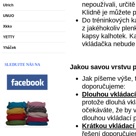
nepoužívali, určit
Ulrich
Klidně je můžete p
UNUO
Do tréninkových k
Xkko
z jakéhokoliv ple
kapsy kalhotek. K
YETTY
vkládačka nebude
Yháček
SLEDUJTE NÁS NA
Jakou savou vrstvu p
Jak píšeme výše, t
doporučujeme:
Dlouhou vkládací
protože dlouhá vk
očekáváte, že by v
dlouhou vkládací 
Krátkou vkládací
řešení doporučujem