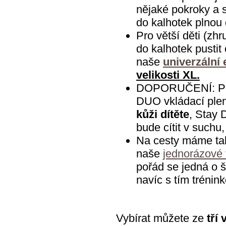
nějaké pokroky a s
do kalhotek plnou
Pro větší děti (zh
do kalhotek pustit
naše
univerzální 
velikosti XL
.
DOPORUČENÍ: Poku
DUO vkládací plen
kůži dítěte
, Stay 
bude cítit v suchu
Na cesty máme také
naše
jednorázové 
pořád se jedná o š
navíc s tím trénin
Vybírat můžete ze
tří 