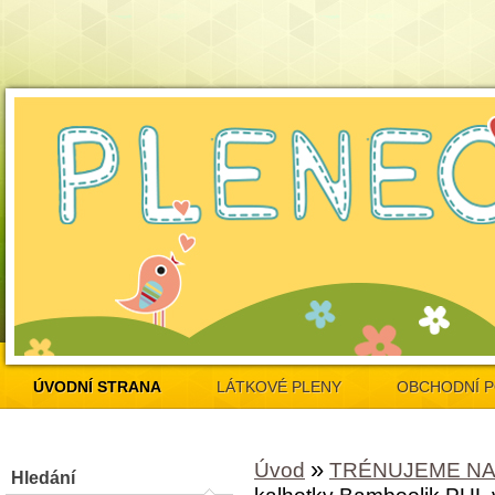
ÚVODNÍ STRANA
LÁTKOVÉ PLENY
OBCHODNÍ 
»
Úvod
TRÉNUJEME NA
Hledání