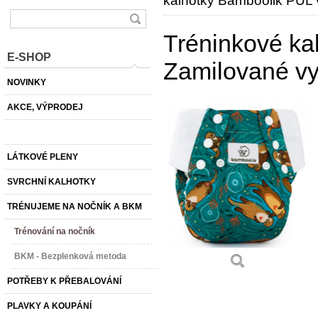
kalhotky Bamboolik PUL v
Tréninkové ka
E-SHOP
Zamilované vy
NOVINKY
AKCE, VÝPRODEJ
LÁTKOVÉ PLENY
SVRCHNÍ KALHOTKY
TRÉNUJEME NA NOČNÍK A BKM
Trénování na nočník
BKM - Bezplenková metoda
POTŘEBY K PŘEBALOVÁNÍ
PLAVKY A KOUPÁNÍ