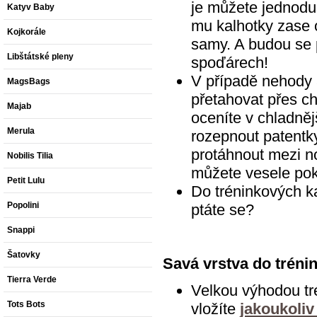
je můžete jednoduš
Katyv Baby
mu kalhotky zase o
Kojkorále
samy. A budou se p
Libštátské pleny
spoďárech!
V případě nehody 
MagsBags
přetahovat přes ch
Majab
oceníte v chladněj
Merula
rozepnout patentk
protáhnout mezi n
Nobilis Tilia
můžete vesele pok
Petit Lulu
Do tréninkových ka
Popolini
ptáte se?
Snappi
Šatovky
Savá vrstva do tréni
Tierra Verde
Velkou výhodou tr
Tots Bots
vložíte
jakoukoliv